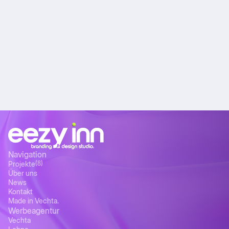
Navigation
Projekte
(8)
Über uns
News
Kontakt
Made in Vechta.
Werbeagentur
Vechta